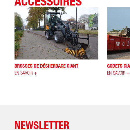
ACCESSOIRES
BROSSES DE DÉSHERBAGE GIANT
GODETS GI
EN SAVOIR +
EN SAVOIR +
NEWSLETTER