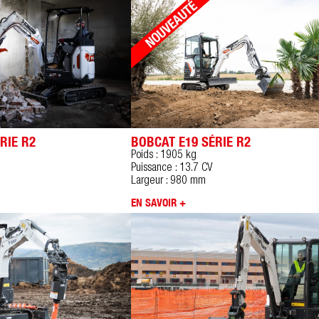
RIE R2
BOBCAT E19 SÉRIE R2
Poids : 1905 kg
Puissance : 13.7 CV
Largeur : 980 mm
EN SAVOIR +