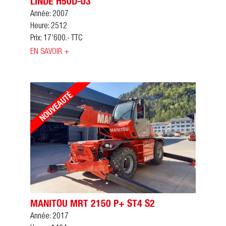
LINDE H50D-03
Année: 2007
Heure: 2512
Prix: 17’600.- TTC
EN SAVOIR +
MANITOU MRT 2150 P+ ST4 S2
Année: 2017