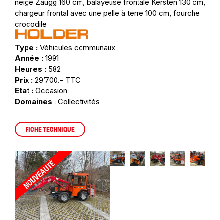
neige Zaugg 160 cm, balayeuse frontale Kersten 130 cm,
chargeur frontal avec une pelle à terre 100 cm, fourche
crocodile
Type :
Véhicules communaux
Année :
1991
Heures :
582
Prix :
29’700.- TTC
Etat :
Occasion
Domaines :
Collectivités
FICHE TECHNIQUE